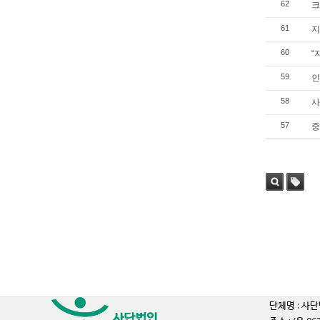
62
크
61
지
60
“
59
인
58
사
57
중
검색
태그
단체명 : 사단