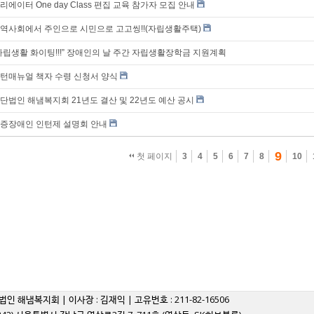
리에이터 One day Class 편집 교육 참가자 모집 안내
역사회에서 주인으로 시민으로 고고씽!!(자립생활주택)
자립생활 화이팅!!!” 장애인의 날 주간 자립생활장학금 지원계획
턴매뉴얼 책자 수령 신청서 양식
단법인 해냄복지회 21년도 결산 및 22년도 예산 공시
증장애인 인턴제 설명회 안내
9
첫 페이지
3
4
5
6
7
8
10
법인 해냄복지회 | 이사장 : 김재익 | 고유번호 : 211-82-16506