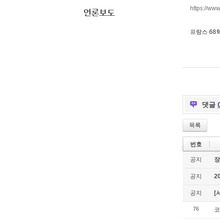
https://ww
언론보도
프랑스 68
댓글
목록
번호
공지
장
공지
2
공지
[
76
코