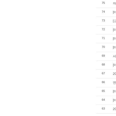
75
자
74
[
73
[
72
[
71
[
70
[
69
서
68
[
67
2
66
연
65
[
64
[
63
2