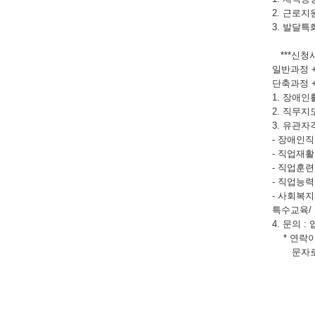
2. 근로
3. 발달
***신청시
일반과정 
단축과정 
1. 장애
2. 직무
3. 유관자
- 장애인
- 직업재
- 직업훈
- 직업능
- 사회복
특수교육/
4. 문의 : 
* 연락이
문자로 우