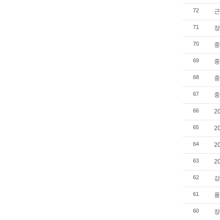
72
근
71
장
70
중
69
중
68
중
67
중
66
2
65
2
64
2
63
2
62
강
61
풍
60
장