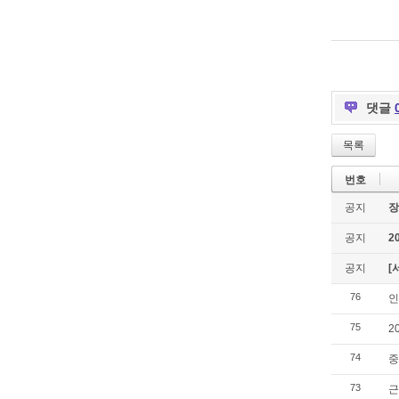
댓글
목록
번호
공지
장
공지
2
공지
[
76
인
75
2
74
중
73
근