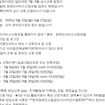
일정이었던 일반과정 7월, 8월 상시교육 일정이
일(월)에 장애인서비스신청포털 업로드 예정입니다.
 확인하여 상시 교육 신청하시기 바랍니다.
정 : 2025년 6월 23일(월)~6월 27일(금)
법 : 오직 온라인으로만 접수 받습니다!
인서비스신청포털 홈페이지 접속 * 클릭 : 장애인서비스신청포털
가입 및 로그인
지원인서비스 메뉴 > 교육안내 및 신청
기간 '사단법인해냄복지회'(띄어쓰기 없이) 검색
 일자 조회 및 온라인 신청 진행
능 교육(이론+실습) (일반과정 또는 단축과정)
: 7월 8일(화)~7월 10일(목) zoom 비대면(3일)
: 7월 22일(화)~7월 24일(목) 대면(3일)
: 8월 12일(화)~8월 14일(목) zoom 비대면(3일)
: 8월 26일(화)~8월 28일(목) 대면(3일)
특화 양성교육 실습 : 8~9월(일정 미확정), (1일, 현장실습 3시간)
대상 : ★1년 이상 활동지원사 혹은 근로지원인 경력★이 있으며 3유형(
화 양성교육 이론은 ***한국장애인고용공단사이버연수원(EDI)***에서 온라인
증명서 또는 경력증명서