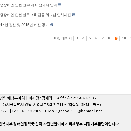
증장애인 인턴 연수 개최 참가자 안내
증장애인 인턴 실무교육 집중 워크샵 단체사진
014년 결산 및 2015년 예산 공고
9
첫 페이지
3
4
5
6
7
8
10
법인 해냄복지회 | 이사장 : 김재익 | 고유번호 : 211-82-16506
06242) 서울특별시 강남구 역삼로3길 7, 711호 (역삼동, SK허브블루)
8-2270 | FAX: 02-518-2105 | E-Mail : gosoa0903@hanmail.net
보건복지부 장애인정책국 산하 사단법인이며 기획재정부 지정기부금단체입니다