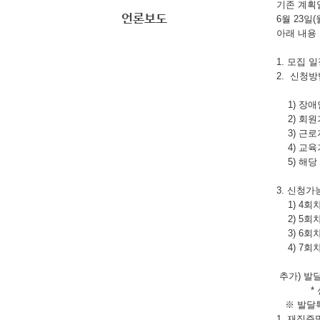
기존 계획
언론보도
6월 23
아래 내용
1. 모집 일
2. 신청방
1) 장애
2) 회원
3) 근로
4) 교육
5) 해당
3. 신청가
1) 4회차 
2) 5회차 
3) 6회차 
4) 7회차 
추가) 발달
* 신청 
※ 발달특
1. 재직