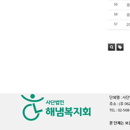
59
중
58
중
57
2
검색
태그
단체명 : 사단
주소 : (우 
TEL : 02-56
본 단체는 