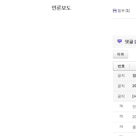
언론보도
첨부 [
1
]
댓글
목록
번호
공지
장
공지
2
공지
[
76
인
75
2
74
중