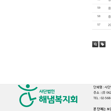
59
중
58
중
57
2
검색
태그
단체명 : 사단
주소 : (우 
TEL : 02-56
본 단체는 