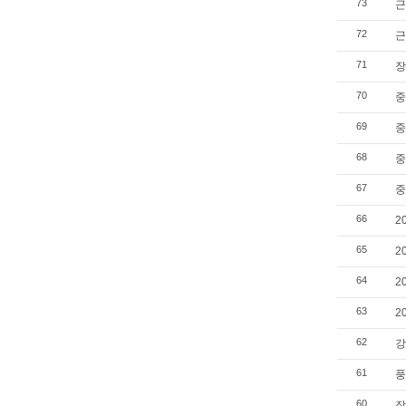
73
근
72
근
71
장
70
중
69
중
68
중
67
중
66
2
65
2
64
2
63
2
62
강
61
풍
60
장