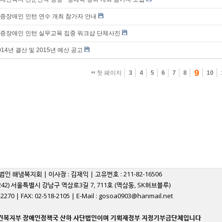
증장애인 인턴 연수 개최 참가자 안내
증장애인 인턴 실무교육 집중 워크샵 단체사진
014년 결산 및 2015년 예산 공고
9
첫 페이지
3
4
5
6
7
8
10
법인 해냄복지회 | 이사장 : 김재익 | 고유번호 : 211-82-16506
06242) 서울특별시 강남구 역삼로3길 7, 711호 (역삼동, SK허브블루)
8-2270 | FAX: 02-518-2105 | E-Mail : gosoa0903@hanmail.net
보건복지부 장애인정책국 산하 사단법인이며 기획재정부 지정기부금단체입니다