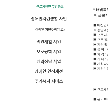
근로지원인 구인공고
*
해냄복
※
근로
장애인자립생활 사업
▣
매칭업
장애인 지원주택(구로)
※
강남세
▣
근무 
▣
근무 
직업재활 사업
▣
지원 
▣
급 여
:
보조공학 사업
▣
자 격
:
▣
기 타
:
심리상담 사업
▣
지원방
▣
지원기
장애인 인식개선
주거복지 서비스
▣
근로계
▣
문의
01