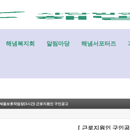
메뉴 건너뛰기
해냄복지회
알림마당
해냄서포터즈
남세움보호작업장(3시간) 근로지원인 구인공고
[
근로지원인 구인