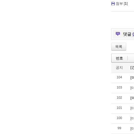
첨부 [
1
]
댓글
목록
번호
공지
[
104
[
103
[
102
[
101
[
100
[
99
[