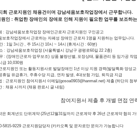
지회 근로지원인 채용건이며 강남세움보호작업장에서 근무합니다
.
지원인
:
취업한 장애인의 장애로 인해 지원이 필요한 업무를 보조하는
체
:
강남세움보호작업장 장애인근로자 근로지원인 구인공고
움보호작업장에서 근로하는 자폐성 장애인 근로자
1
명을 지원하는 업무입니다
.
시간
: 1
일
3
시간
,
주
15
시간
10
시
~ 14
시
(
휴게시간
: 60
분
)
장소
:
강남세움보호작업장
(
서울특별시 강남구 광평로
60
길
22 2
충
)
업무
: (
장애인근로자 업무보조
)
상품 불량선별, 포장상태, 물품관리 등 임가공 작
시급
10,030
원
근로지원인 또는 활동지원사로 발달장애인
1
년 이상 지원 경력
(
발달특화 양성교
공휴일 유급휴가
,
주휴수당 지급
,
연차 발생
, 4
대보험 가입
,
퇴직금 지급
법
:
근로지원인 참여지원서 이메일
(gosoa0903@hanmail.net)
제출
(
하단의 첨
간
:
채용 시까지
(
채용 완료시 글 내림
)
참여지원서 제출 후 개별 면접 연
약은 회계년도 단위계약
(25
년
12
월
31
일까지 근로계약 후
26
년 근로계약 협의 가
0-5815-9229
근로지원담당자
(
카카오톡 및 문자로만 문의가 가능합니다