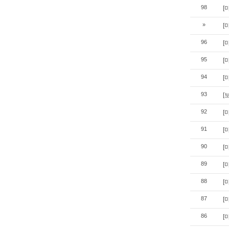
98
[
»
[
96
[
95
[
94
[
93
[
92
[
91
[
90
[
89
[
88
[
87
[
86
[